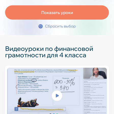
Дошкольник
1 класс
Показать уроки
Финансовая грамотность
2 класс
3 класс
Сбросить выбор
4 класс
5 класс
6 класс
7 класс
Видеоуроки по финансовой
грамотности для 4 класса
8 класс
9 класс
10 класс
11 класс