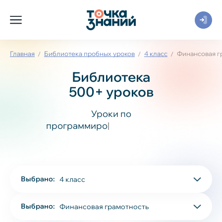
Главная
Библиотека пробных уроков
4 класс
Финансовая г
Библиотека
500+ уроков
Уроки по
п
р
о
г
р
а
м
м
и
р
о
в
а
н
и
ю
,
Выбрано:
4 класс
Выбрано:
Финансовая грамотность