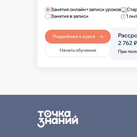
Занятия онлайн+записи уроков
Стар
Занятия в записи
1 он
Рассро
Подробнее о курсе
2 762 
Начать обучение
При пол