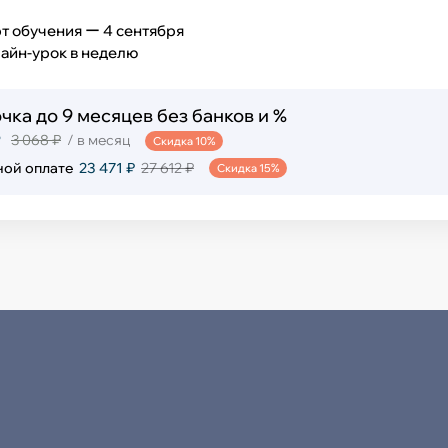
т обучения ー 4 сентября
лайн-урок в неделю
чка до 9 месяцев без банков и %
₽
3 068 ₽
/ в месяц
Скидка 10%
ной оплате
23 471 ₽
27 612 ₽
Скидка 15%