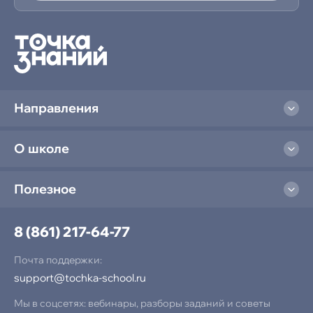
Компьютерная грамотность
Создание сайтов
Программирование на Python
Программирование в Scratch
Направления
Программирование в Minecraft
О школе
Разработка игр в Roblox
Полезное
Графический дизайн в Figma
Нейросеть и ИИ
8 (861) 217-64-77
Разработка игр в Unity
Почта поддержки:
support@tochka-school.ru
Мы в соцсетях: вебинары, разборы заданий и советы
Развивающие курсы