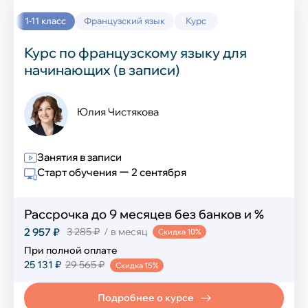
Выучить новый язык
Окружающий мир
1-11 класс
Французский язык
Курс
История
Курс по французскому языку для
начинающих (в записи)
Химия
География
Юлия Чистякова
Информатика
Занятия в записи
Обществознание
Старт обучения ー 2 сентября
Английский язык
Рассрочка до 9 месяцев без банков и %
ИЗО и технология
2 957 ₽
3 285 ₽
/ в месяц
Скидка 10%
При полной оплате
Музыка
25 131 ₽
29 565 ₽
Скидка 15%
Физическая культура
Подробнее о курсе