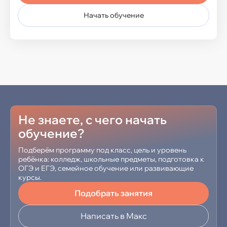
Технология
Начать обучение
Иностранные языки
Английский язык
Китайский язык
Не знаете, с чего начать
Французский язык
обучение?
Испанский язык
Подберём программу под класс, цель и уровень
ребёнка: колледж, школьные предметы, подготовка к
Немецкий язык
ОГЭ и ЕГЭ, семейное обучение или развивающие
курсы.
Подобрать занятия
IT-курсы
Написать в Макс