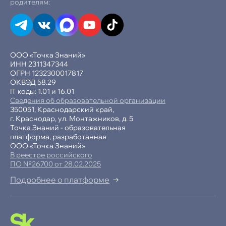
родителям:
Математика и логика
Шахматы
ООО «Точка Знаний»
ИНН 2311347344
ОГРН 1232300017817
Финансовая грамотность
ОКВЭД 58.29
IT коды: 1.01 и 16.01
Эмоциональный интеллект
Сведения об образовательной организации
350051, Краснодарский край,
г. Краснодар, ул. Монтажников, д. 5
Ораторское искусство
Точка Знаний - образовательная
платформа, разработанная
Перечневые олимпиады
ООО «Точка Знаний»
В реестре российского
ПО №26700 от 28.02.2025
Блогинг
Подробнее о платформе
-15% при полной оплате
Естественные науки
−10% при оплате в рассрочку
Развитие речи