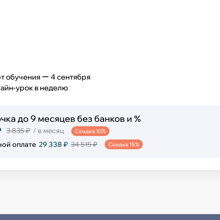
т обучения ー 4 сентября
лайн-урок в неделю
чка до 9 месяцев без банков и %
₽
3 835 ₽
/ в месяц
Скидка 10%
ной оплате
29 338 ₽
34 515 ₽
Скидка 15%