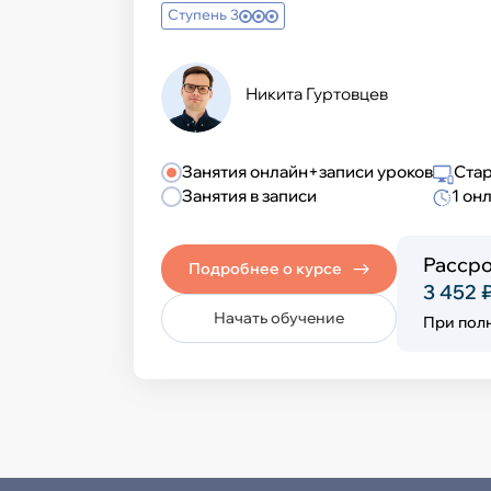
Ступень 3
Никита Гуртовцев
Занятия онлайн+записи уроков
Стар
Занятия в записи
1 он
Рассро
Подробнее о курсе
3 452 
Начать обучение
При пол