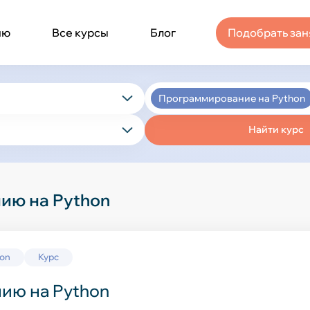
ню
Все курсы
Блог
Подобрать зан
Программирование на Python
Найти курс
меты
17
класс
3 класс
Математика
Русский язык
ию на Python
класс
7 класс
отовиться к ЕГЭ
Литература
Литературное чтение
ыки
5
 класс
11 класс
атику
Биология
Физика
hon
Курс
еллект
Окружающий мир
История
9
ию на Python
ю программу
География
Информатика