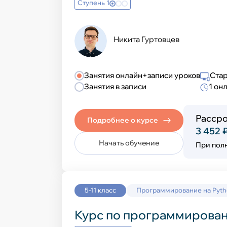
Ступень 1
Выучить новый язык
Развивающие ку
Никита Гуртовцев
Колледж
Занятия онлайн+записи уроков
Стар
Занятия в записи
1 он
Подготовка к шк
Рассро
Подробнее о курсе
3 452 
Начать обучение
При пол
Семейное обуче
5-11 класс
Программирование на Pyt
Курс по программирован