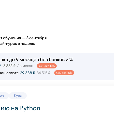
Обществознание
Английский язык
рсы
9
ИЗО и технология
Музыка
Физическая культура
Технология
5
т обучения — 3 сентября
лайн-урок в неделю
оле
чка до 9 месяцев без банков и %
₽
3 835 ₽
/ в месяц
Скидка 10%
ной оплате
29 338 ₽
34 515 ₽
Скидка 15%
ние
hon
Курс
ию на Python