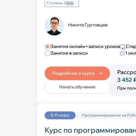
Ступень 2
Никита Гуртовцев
Занятия онлайн+записи уроков
Стар
Занятия в записи
1 он
Рассро
Подробнее о курсе
3 452 
Начать обучение
При пол
5-11 класс
Программирование на Pyt
Курс по программирован