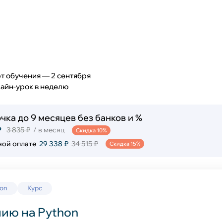
т обучения — 2 сентября
лайн-урок в неделю
чка до 9 месяцев без банков и %
₽
3 835 ₽
/ в месяц
Скидка 10%
ной оплате
29 338 ₽
34 515 ₽
Скидка 15%
hon
Курс
ию на Python