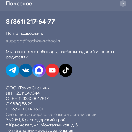
Полезное
Компьютерная грамотность
Создание сайтов
8 (861) 217-64-77
Программирование на Python
Почта поддержки:
support@tochka-school.ru
Программирование в Scratch
Мы в соцсетях: вебинары, разборы заданий и советы
Программирование в Minecraft
родителям:
Разработка игр в Roblox
Графический дизайн в Figma
ООО «Точка Знаний»
ИНН 2311347344
Нейросеть и ИИ
ОГРН 1232300017817
ОКВЭД 58.29
IT коды: 1.01 и 16.01
Разработка игр в Unity
Сведения об образовательной организации
350051, Краснодарский край,
г. Краснодар, ул. Монтажников, д. 5
Развивающие курсы
Точка Знаний - образовательная