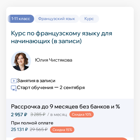
Выучить новый язык
Окружающий мир
История
1-11 класс
Французский язык
Курс
Химия
Курс по французскому языку для
начинающих (в записи)
География
Информатика
Юлия Чистякова
Обществознание
Занятия в записи
Старт обучения ー 2 сентября
Английский язык
ИЗО и технология
Рассрочка до 9 месяцев без банков и %
2 957 ₽
3 285 ₽
/ в месяц
Скидка 10%
Музыка
При полной оплате
25 131 ₽
29 565 ₽
Физическая культура
Скидка 15%