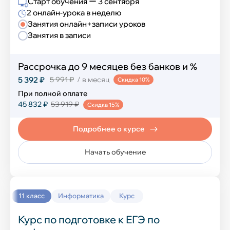
Старт обучения ー 3 сентября
Компьютерная грамотность
2 онлайн-урока в неделю
Занятия онлайн+записи уроков
Создание сайтов
Занятия в записи
Программирование на Python
Рассрочка до 9 месяцев без банков и %
Программирование в Scratch
5 392 ₽
5 991 ₽
/ в месяц
Скидка 10%
При полной оплате
Программирование в Minecraft
45 832 ₽
53 919 ₽
Скидка 15%
Разработка игр в Roblox
Подробнее о курсе
Графический дизайн в Figma
Начать обучение
Нейросеть и ИИ
Разработка игр в Unity
11 класс
Информатика
Курс
Курс по подготовке к ЕГЭ по
Развивающие курсы