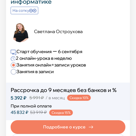
информатике
На сотку
Математика и логика
Шахматы
Светлана Остроухова
Финансовая грамотность
Старт обучения ー 6 сентября
2 онлайн-урока в неделю
Эмоциональный интеллект
Занятия онлайн+записи уроков
Занятия в записи
Ораторское искусство
Перечневые олимпиады
Рассрочка до 9 месяцев без банков и %
5 392 ₽
5 991 ₽
/ в месяц
Скидка 10%
Блогинг
При полной оплате
45 832 ₽
53 919 ₽
Естественные науки
Скидка 15%
Развитие речи
Подробнее о курсе