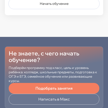
Начать обучение
Колледж
Разработка ПО
Графический дизайн
Интернет-маркетинг и экономист
Не знаете, с чего начать
Юриспруденция
обучение?
Подберём программу под класс, цель и уровень
Тест-драйв колледжа
ребёнка: колледж, школьные предметы, подготовка к
ОГЭ и ЕГЭ, семейное обучение или развивающие
курсы.
Подготовка к школе
Подобрать занятия
Написать в Макс
Подготовка к школе