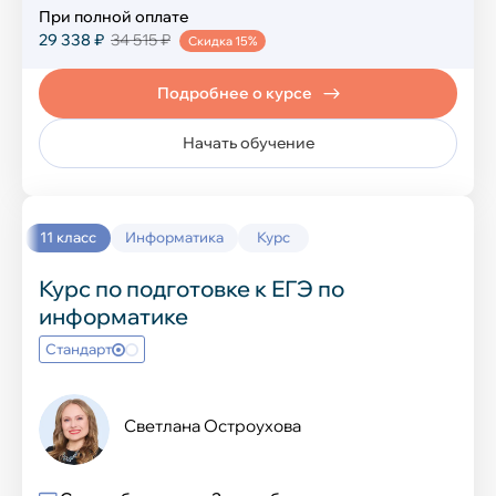
Технология
При полной оплате
29 338 ₽
34 515 ₽
Скидка 15%
Иностранные языки
Подробнее о курсе
Начать обучение
Английский язык
Китайский язык
11 класс
Информатика
Курс
Французский язык
Курс по подготовке к ЕГЭ по
Испанский язык
информатике
Стандарт
Немецкий язык
Светлана Остроухова
IT-курсы