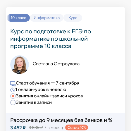
Выучить новый язык
Окружающий мир
История
10 класс
Информатика
Курс
Химия
Курс по подготовке к ЕГЭ по
информатике по школьной
География
программе 10 класса
Информатика
Светлана Остроухова
Обществознание
Английский язык
Старт обучения ー 7 сентября
1 онлайн-урок в неделю
ИЗО и технология
Занятия онлайн+записи уроков
Занятия в записи
Музыка
Рассрочка до 9 месяцев без банков и %
Физическая культура
3 452 ₽
3 835 ₽
/ в месяц
Скидка 10%