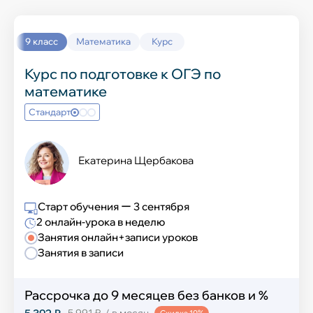
Выучить новый язык
Окружающий мир
История
9 класс
Математика
Курс
Химия
Курс по подготовке к ОГЭ по
математике
География
Стандарт
Информатика
Екатерина Щербакова
Обществознание
Английский язык
Старт обучения ー 3 сентября
2 онлайн-урока в неделю
ИЗО и технология
Занятия онлайн+записи уроков
Занятия в записи
Музыка
Физическая культура
Рассрочка до 9 месяцев без банков и %
5 991 ₽
/ в месяц