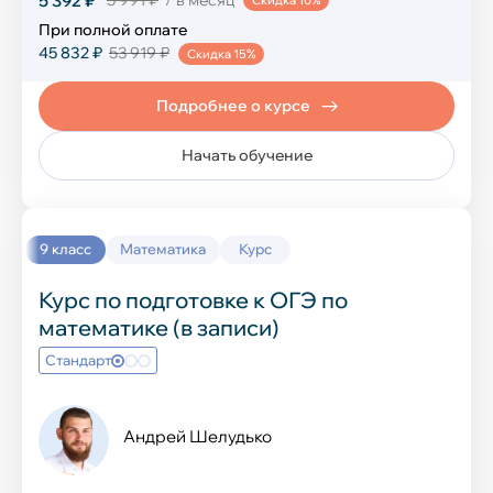
5 392 ₽
Скидка 10%
Технология
При полной оплате
45 832 ₽
53 919 ₽
Скидка 15%
Иностранные языки
Подробнее о курсе
Начать обучение
Английский язык
Китайский язык
9 класс
Математика
Курс
Французский язык
Курс по подготовке к ОГЭ по
Испанский язык
математике (в записи)
Немецкий язык
Стандарт
IT-курсы
Андрей Шелудько