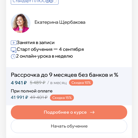
Стандарт ПЛЮС
Математика и логика
Екатерина Щербакова
Шахматы
Занятия в записи
Финансовая грамотность
Старт обучения ー 4 сентября
2 онлайн-урока в неделю
Эмоциональный интеллект
Ораторское искусство
Рассрочка до 9 месяцев без банков и %
4 941 ₽
5 489 ₽
/ в месяц
Скидка 10%
Перечневые олимпиады
При полной оплате
41 991 ₽
49 401 ₽
Скидка 15%
Блогинг
Подробнее о курсе
Естественные науки
Начать обучение
Развитие речи