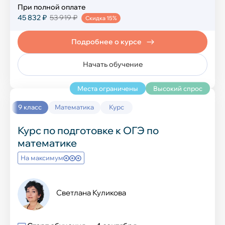
При полной оплате
45 832 ₽
53 919 ₽
Семейное обучение
Скидка 15%
Подробнее о курсе
Семейное обучение
Начать обучение
Места ограничены
Высокий спрос
9 класс
Математика
Курс
Курс по подготовке к ОГЭ по
математике
На максимум
Светлана Куликова