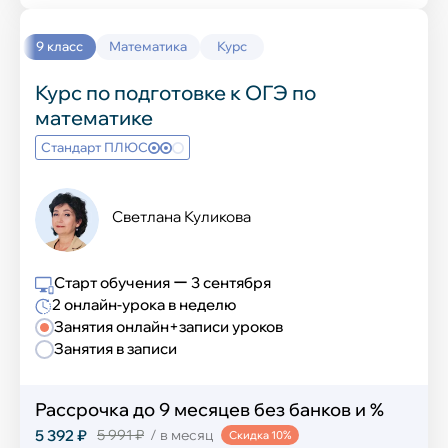
Колледж
9 класс
Математика
Курс
Курс по подготовке к ОГЭ по
Разработка ПО
математике
Стандарт ПЛЮС
Графический дизайн
Интернет-маркетинг и экономист
Светлана Куликова
Юриспруденция
Старт обучения ー 3 сентября
Тест-драйв колледжа
2 онлайн-урока в неделю
Занятия онлайн+записи уроков
Занятия в записи
Подготовка к школе
Рассрочка до 9 месяцев без банков и %
Подготовка к школе
5 392 ₽
5 991 ₽
/ в месяц
Скидка 10%