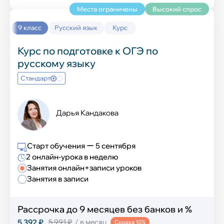
Места ограничены
Высокий спрос
9 класс
Русский язык
Курс
Курс по подготовке к ОГЭ по
русскому языку
Стандарт
Дарья Кандакова
Старт обучения ー 5 сентября
2 онлайн-урока в неделю
Занятия онлайн+записи уроков
Занятия в записи
Рассрочка до 9 месяцев без банков и %
5 392 ₽
5 991 ₽
/ в месяц
Скидка 10%