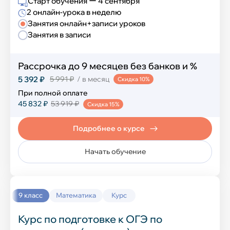
Старт обучения ー 4 сентября
2 онлайн-урока в неделю
Занятия онлайн+записи уроков
Занятия в записи
Рассрочка до 9 месяцев без банков и %
5 392 ₽
5 991 ₽
/ в месяц
Скидка 10%
При полной оплате
45 832 ₽
53 919 ₽
Скидка 15%
Подробнее о курсе
Начать обучение
9 класс
Математика
Курс
Курс по подготовке к ОГЭ по