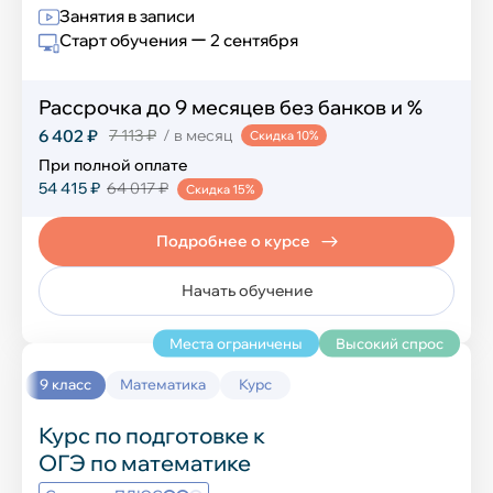
Компьютерная грамотность
Занятия в записи
Старт обучения ー 2 сентября
Создание сайтов
Рассрочка до 9 месяцев без банков и %
Программирование на Python
6 402 ₽
7 113 ₽
/ в месяц
Скидка 10%
Программирование в Scratch
При полной оплате
54 415 ₽
64 017 ₽
Скидка 15%
Программирование в Minecraft
Подробнее о курсе
Разработка игр в Roblox
Начать обучение
Графический дизайн в Figma
Места ограничены
Высокий спрос
Нейросеть и ИИ
9 класс
Математика
Курс
Разработка игр в Unity
Курс по подготовке к
ОГЭ по математике
Развивающие курсы