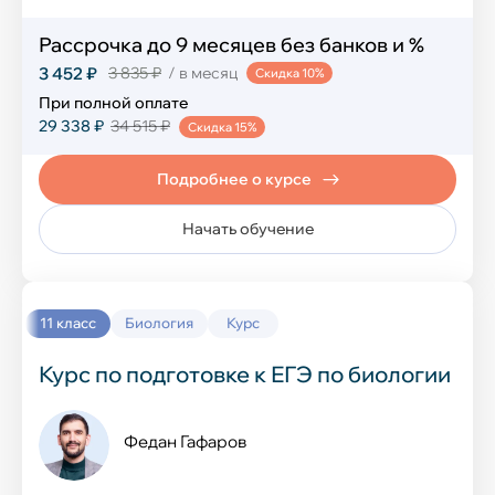
Компьютерная грамотность
Рассрочка до 9 месяцев без банков и %
Создание сайтов
3 452 ₽
3 835 ₽
/ в месяц
Скидка 10%
При полной оплате
Программирование на Python
29 338 ₽
34 515 ₽
Скидка 15%
Программирование в Scratch
Подробнее о курсе
Программирование в Minecraft
Начать обучение
Разработка игр в Roblox
Графический дизайн в Figma
11 класс
Биология
Курс
Нейросеть и ИИ
Курс по подготовке к ЕГЭ по биологии
Разработка игр в Unity
Федан Гафаров
Развивающие курсы