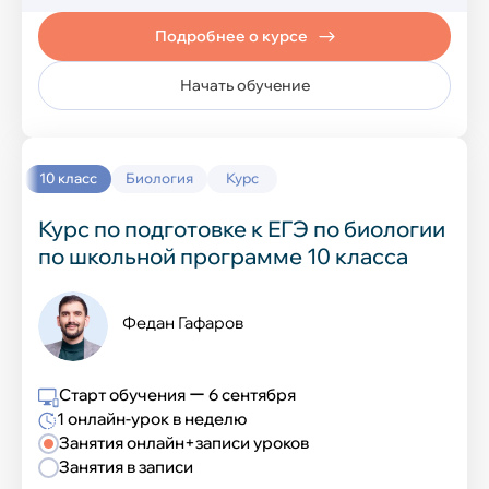
Технология
Подробнее о курсе
Иностранные языки
Начать обучение
Английский язык
10 класс
Биология
Курс
Китайский язык
Курс по подготовке к ЕГЭ по биологии
по школьной программе 10 класса
Французский язык
Испанский язык
Федан Гафаров
Немецкий язык
Старт обучения ー 6 сентября
1 онлайн-урок в неделю
IT-курсы
Занятия онлайн+записи уроков
Занятия в записи