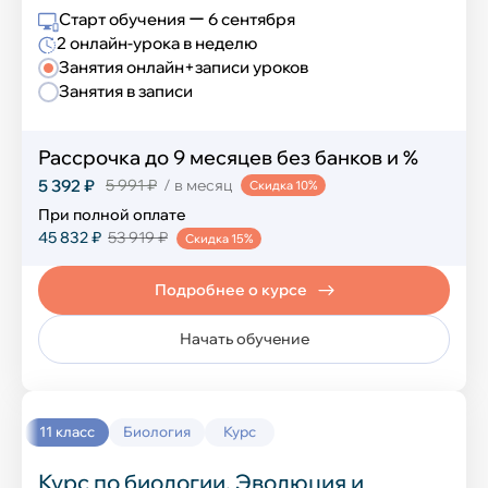
Старт обучения ー 6 сентября
2 онлайн-урока в неделю
Математика и логика
Занятия онлайн+записи уроков
Занятия в записи
Шахматы
Рассрочка до 9 месяцев без банков и %
Финансовая грамотность
5 392 ₽
5 991 ₽
/ в месяц
Скидка 10%
Эмоциональный интеллект
При полной оплате
45 832 ₽
53 919 ₽
Скидка 15%
Ораторское искусство
Подробнее о курсе
Перечневые олимпиады
Начать обучение
Блогинг
Естественные науки
11 класс
Биология
Курс
Развитие речи
Курс по биологии. Эволюция и