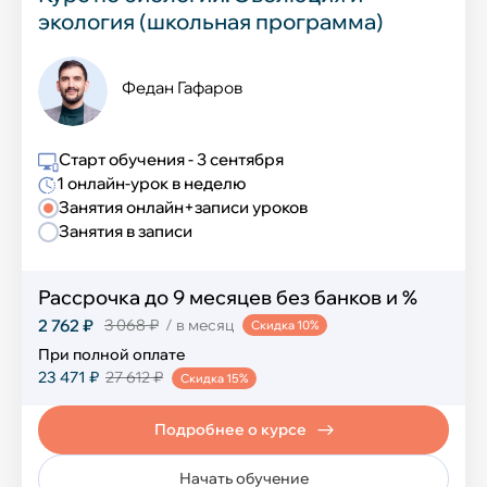
экология (школьная программа)
Колледж
Федан Гафаров
Разработка ПО
Старт обучения - 3 сентября
Графический дизайн
1 онлайн-урок в неделю
Занятия онлайн+записи уроков
Интернет-маркетинг и экономист
Занятия в записи
Юриспруденция
Рассрочка до 9 месяцев без банков и %
Тест-драйв колледжа
2 762 ₽
3 068 ₽
/ в месяц
Скидка 10%
При полной оплате
23 471 ₽
27 612 ₽
Скидка 15%
Подготовка к школе
Подробнее о курсе
Подготовка к школе
Начать обучение