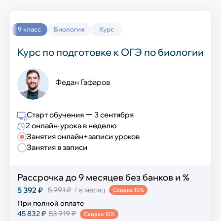
Выучить новый язык
Окружающий мир
История
9 класс
Биология
Курс
Химия
Курс по подготовке к ОГЭ по биологии
География
Федан Гафаров
Информатика
Старт обучения ー 3 сентября
Обществознание
2 онлайн-урока в неделю
Занятия онлайн+записи уроков
Английский язык
Занятия в записи
ИЗО и технология
Рассрочка до 9 месяцев без банков и %
Музыка
5 392 ₽
5 991 ₽
/ в месяц
Скидка 10%
При полной оплате
Физическая культура
45 832 ₽
53 919 ₽
Скидка 15%