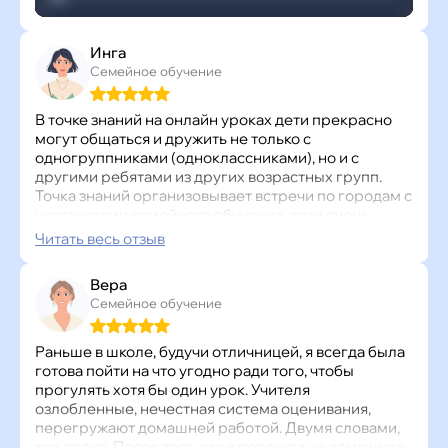
Инга
Семейное обучение
В точке знаний на онлайн уроках дети прекрасно
могут общаться и дружить не только с
одногруппниками (одноклассниками), но и с
другими ребятами из других возрастных групп.
Точка знаний организовывает встречи по городам с
участниками семейного обучения, дети очень
счастливы.
Читать весь отзыв
Моя дочь абсолютно не страдает от непосещения
школы, общается и коммуницирует со всеми
Вера
прекрасно. Прекрасно знает как вести себя в
Семейное обучение
театре и других общественных местах. Общается с
детьми на доп. занятиях, кружках и секциях.
Процесс образования не страдает, а воспитание
Раньше в школе, будучи отличницей, я всегда была
это уже на нашей стороне, на родительской. Не
готова пойти на что угодно ради того, чтобы
живите по шаблонам. Пусть каждый выберет себе
прогулять хотя бы один урок. Учителя
именно то, что ему больше подходит в той или иной
озлобленные, нечестная система оценивания,
ситуации.
перегружают домашней работой. Двумя словами,
все плохо. После того, как я перешла на домашнее