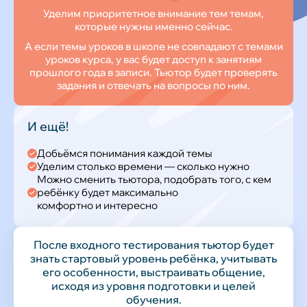
Уделим приоритетное внимание тем темам,
которые нужны именно сейчас.
А если темы уроков в школе не совпадают с темами
уроков курса, у вас будет доступ к занятиям
прошлого года в записи. Тьютор будет проверять
задания и отвечать на вопросы по ним.
И ещё!
Добьёмся понимания каждой темы
Уделим столько времени — сколько нужно
Можно сменить тьютора, подобрать того, с кем
ребёнку будет максимально
комфортно и интересно
После входного тестирования тьютор будет
знать стартовый уровень ребёнка, учитывать
его особенности, выстраивать общение,
исходя из уровня подготовки и целей
обучения.