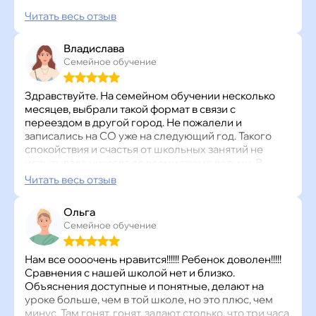
обучение, моя жизнь перевернулась с головы на
Читать весь отзыв
ноги. Это было моим самым лучшим решением в
жизни! Очень благодарна всем учителям, тьюторам
Владислава
и, конечно, организаторам этого всего. Уроки очень
Семейное обучение
интересные, веселые и, что самое главное - на
простом языке. Если что-то непонятно, тебя не
будут в этом обвинять, как в школе, а просто
Здравствуйте. На семейном обучении несколько
спокойно объяснят. Спасибо🫶🏻
месяцев, выбрали такой формат в связи с
переездом в другой город. Не пожалели и
записались на СО уже на следующий год. Такого
спокойствия и счастья от школьных занятий не
испытывала никогда со всеми тремя детьми. В
Точке знаний уже три года сын и я очень
Читать весь отзыв
признательна всем организаторам этой школы,
педагогам за качественную подготовку ,
Ольга
открытость и доступность программы. Мы очень
Семейное обучение
рады, что мы с вами! Спасибо. ❤️
Нам все оооочень нравится!!!!!! Ребенок доволен!!!!!
Сравнения с нашей школой нет и близко.
Объяснения доступные и понятные, делают на
уроке больше, чем в той школе, но это плюс, чем
минус. Там гонят, гонят, задают столько, что три часа