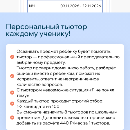
№1
09.11.2026 - 22.11.2026
№2
18.01.2027 - 31.01.2027
Персональный тьютор
№3
15.03.2027 - 28.03.2027
каждому ученику!
№4
10.05.2027 - 23.05.2027
9 класс
Осваивать предмет ребёнку будет помогать
№1
09.11.2026 - 22.11.2026
тьютор — профессиональный преподаватель по
выбранному предмету.
№2
18.01.2027 - 31.01.2027
Тьютор проверит домашнюю работу, разберёт
ошибки вместе с ребенком, поможет их
№3
05.04.2027 - 18.04.2027
исправить, ответит на неограниченное
количество вопросов.
10-11 класс
С тьютором невозможна ситуация «Я не понял
тему»
№1
18.01.2027 - 31.01.2027
Каждый тьютор проходит строгий отбор:
№2
05.04.2027 - 18.04.2027
1‑2 кандидата из 100.
Вы сможете назначить 8 тьюторов по школьным
предметам. Дополнительных тьюторов можно
добавить из расчёта 440 ₽/мес за 1 тьютора.