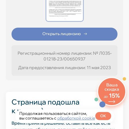
Открыть лицензию
-15% при полной оплате
−10% при оплате в рассрочку
Регистрационный номер лицензии: № Л035-
01218-23/00650937
Дата предоставления лицензии: 11 мая 2023
Ваша
скидка
15%
до
Страница подошла
к концу :)
Продолжая пользоваться сайтом,
ОК
вы соглашаетесь с
обработкой cookie
Время принять решение: оставить всё как есть