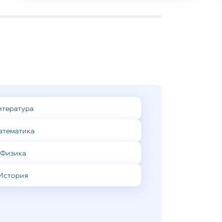
итература
атематика
Физика
История