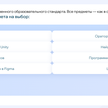
венного образовательного стандарта. Все предметы — как в 
ета на выбор:
Оратор
 Unity
Ней
тов
Программи
 в Figma