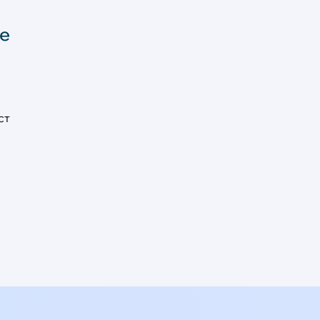
це
ст