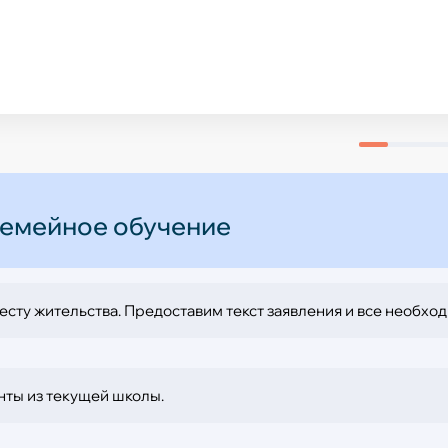
огический стаж — 16 лет
дителей заключительного этапа ВсОШ по английскому языку
аждена нагрудным знаком «Молодость и профессионализм» 
огический стаж ー 19 лет
рации
итель конкурса на присуждение премий лучшим учителям за
льности (ПНПО) в 2024 г
огический стаж ー 10 лет
ь полностью
 семейное обучение
есту жительства. Предоставим текст заявления и все необхо
нты из текущей школы.