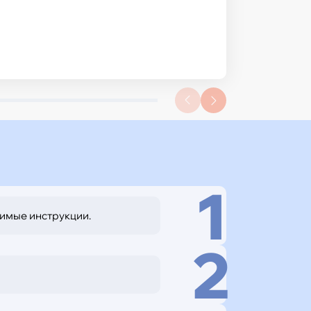
Министерства просвещения Российской
 достижения в педагогической
1
димые инструкции.
2