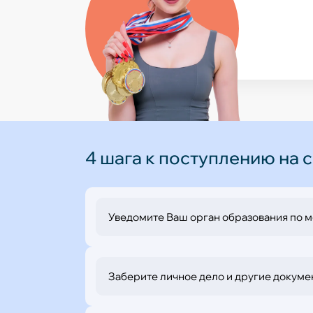
Педаг
побе
Нагр
Педаг
Феде
Побед
деяте
Педаг
Показат
4 шага к поступлению на
Уведомите Ваш орган образования по м
Заберите личное дело и другие докуме