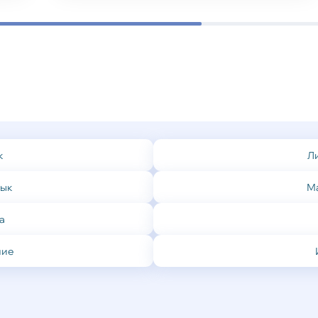
к
Л
зык
М
а
ние