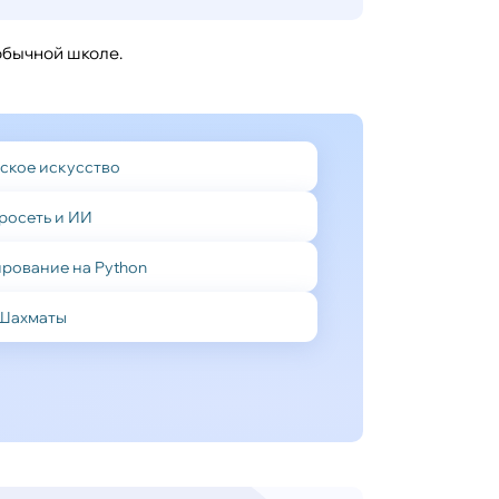
обычной школе.
ское искусство
росеть и ИИ
рование на Python
Шахматы