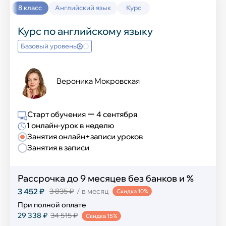
8 класс
Английский язык
Курс
Курс по английскому языку
Базовый уровень
Вероника Мокровская
Старт обучения ー 4 сентября
1 онлайн-урок в неделю
Занятия онлайн+записи уроков
Занятия в записи
Рассрочка до 9 месяцев без банков и %
3 452 ₽
3 835 ₽
/ в месяц
Скидка 10%
При полной оплате
29 338 ₽
34 515 ₽
Скидка 15%