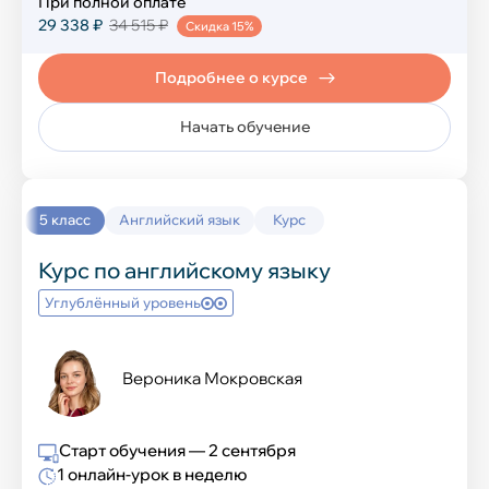
При полной оплате
Технология
29 338 ₽
34 515 ₽
Скидка 15%
Подробнее о курсе
Иностранные языки
Начать обучение
Английский язык
Китайский язык
5 класс
Английский язык
Курс
Французский язык
Курс по английскому языку
Углублённый уровень
Испанский язык
Немецкий язык
Вероника Мокровская
IT-курсы
Старт обучения — 2 сентября
1 онлайн-урок в неделю