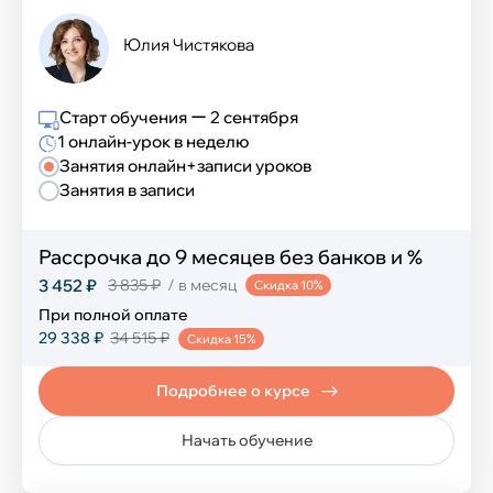
Юлия Чистякова
Математика и логика
Шахматы
Старт обучения ー 2 сентября
1 онлайн-урок в неделю
Финансовая грамотность
Занятия онлайн+записи уроков
Занятия в записи
Эмоциональный интеллект
Рассрочка до 9 месяцев без банков и %
Ораторское искусство
3 452 ₽
3 835 ₽
/ в месяц
Скидка 10%
Перечневые олимпиады
При полной оплате
29 338 ₽
34 515 ₽
Скидка 15%
Блогинг
Подробнее о курсе
Естественные науки
Начать обучение
Развитие речи