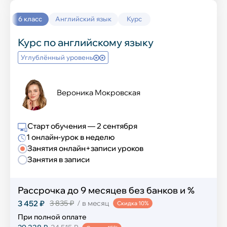
Колледж
6 класс
Английский язык
Курс
Курс по английскому языку
Разработка ПО
Углублённый уровень
Графический дизайн
Вероника Мокровская
Интернет-маркетинг и экономист
Юриспруденция
Старт обучения — 2 сентября
1 онлайн-урок в неделю
Тест-драйв колледжа
Занятия онлайн+записи уроков
Занятия в записи
Подготовка к школе
Рассрочка до 9 месяцев без банков и %
3 452 ₽
3 835 ₽
/ в месяц
Скидка 10%
Подготовка к школе
При полной оплате