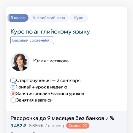
Выучить новый язык
Окружающий мир
История
5 класс
Английский язык
Курс
Химия
Курс по английскому языку
Базовый уровень
География
Информатика
Юлия Чистякова
Обществознание
Старт обучения ー 2 сентября
Английский язык
1 онлайн-урок в неделю
Занятия онлайн+записи уроков
ИЗО и технология
Занятия в записи
Музыка
Рассрочка до 9 месяцев без банков и %
Физическая культура
3 452 ₽
3 835 ₽
/ в месяц
Скидка 10%