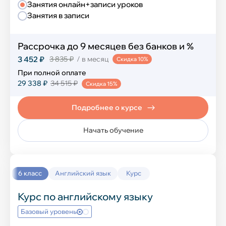
Занятия онлайн+записи уроков
Компьютерная грамотность
Занятия в записи
Создание сайтов
Рассрочка до 9 месяцев без банков и %
Программирование на Python
3 452 ₽
3 835 ₽
/ в месяц
Скидка 10%
При полной оплате
Программирование в Scratch
29 338 ₽
34 515 ₽
Скидка 15%
Программирование в Minecraft
Подробнее о курсе
Разработка игр в Roblox
Начать обучение
Графический дизайн в Figma
Нейросеть и ИИ
6 класс
Английский язык
Курс
Разработка игр в Unity
Курс по английскому языку
Базовый уровень
Развивающие курсы