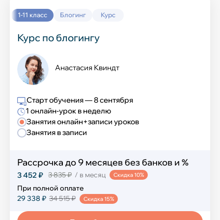
Выучить новый язык
Окружающий мир
1-11 класс
Блогинг
Курс
История
Курс по блогингу
Химия
Анастасия Квиндт
География
Информатика
Старт обучения — 8 сентября
1 онлайн-урок в неделю
Обществознание
Занятия онлайн+записи уроков
Занятия в записи
Английский язык
ИЗО и технология
Рассрочка до 9 месяцев без банков и %
3 452 ₽
3 835 ₽
/ в месяц
Скидка 10%
Музыка
При полной оплате
29 338 ₽
34 515 ₽
Скидка 15%
Физическая культура