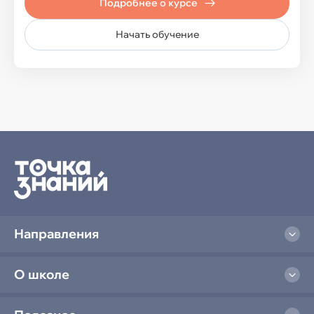
Подробнее о курсе
Технология
Начать обучение
Иностранные языки
Английский язык
Китайский язык
Французский язык
Испанский язык
Немецкий язык
Направления
О школе
IT-курсы