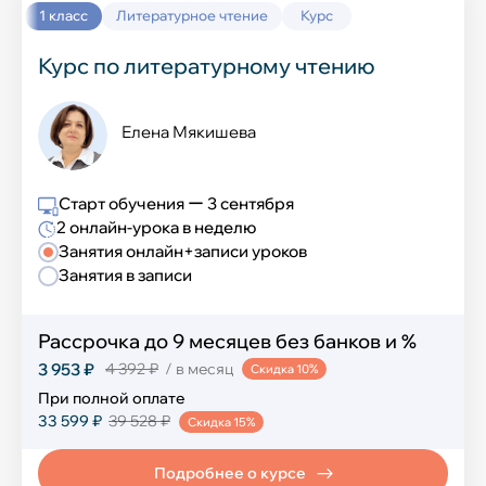
1 класс
Литературное чтение
Курс
Семейное обучение
Курс по литературному чтению
Семейное обучение
Елена Мякишева
Старт обучения ー 3 сентября
2 онлайн-урока в неделю
Занятия онлайн+записи уроков
Занятия в записи
Рассрочка до 9 месяцев без банков и %
3 953 ₽
4 392 ₽
/ в месяц
Скидка 10%
При полной оплате
33 599 ₽
39 528 ₽
Скидка 15%
Подробнее о курсе