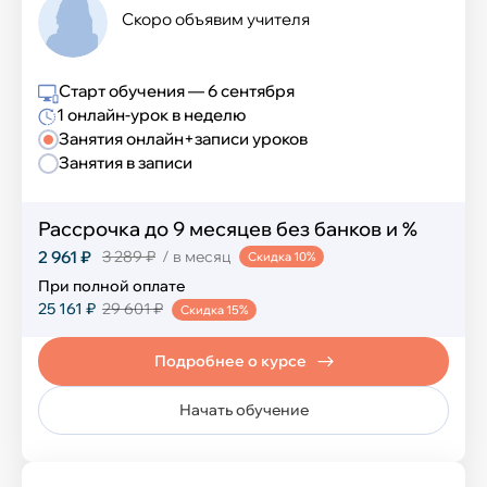
Скоро объявим учителя
Колледж
Старт обучения — 6 сентября
Разработка ПО
1 онлайн-урок в неделю
Занятия онлайн+записи уроков
Графический дизайн
Занятия в записи
Интернет-маркетинг и экономист
Рассрочка до 9 месяцев без банков и %
2 961 ₽
3 289 ₽
/ в месяц
Скидка 10%
Юриспруденция
При полной оплате
Тест-драйв колледжа
25 161 ₽
29 601 ₽
Скидка 15%
Подробнее о курсе
Подготовка к школе
Начать обучение
Подготовка к школе