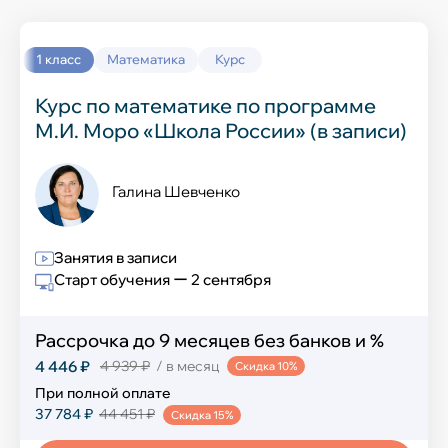
Выучить новый язык
Окружающий мир
История
1 класс
Математика
Курс
Химия
Курс по математике по программе
М.И. Моро «Школа России» (в записи)
География
Информатика
Галина Шевченко
Обществознание
Занятия в записи
Старт обучения ー 2 сентября
Английский язык
ИЗО и технология
Рассрочка до 9 месяцев без банков и %
4 446 ₽
4 939 ₽
/ в месяц
Скидка 10%
Музыка
При полной оплате
37 784 ₽
44 451 ₽
Физическая культура
Скидка 15%