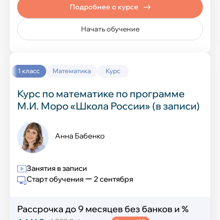
Технология
Подробнее о курсе
Начать обучение
Иностранные языки
1 класс
Математика
Курс
Английский язык
Курс по математике по программе
Китайский язык
М.И. Моро «Школа России» (в записи)
Французский язык
Анна Бабенко
Испанский язык
Немецкий язык
Занятия в записи
Старт обучения ー 2 сентября
IT-курсы
Рассрочка до 9 месяцев без банков и %