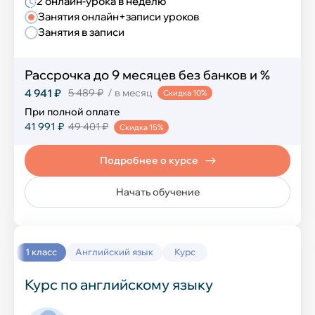
2 онлайн-урока в неделю
Занятия онлайн+записи уроков
Занятия в записи
Математика и логика
Шахматы
Рассрочка до 9 месяцев без банков и %
4 941 ₽
5 489 ₽
/ в месяц
Скидка 10%
Финансовая грамотность
При полной оплате
41 991 ₽
49 401 ₽
Скидка 15%
Эмоциональный интеллект
Подробнее о курсе
Ораторское искусство
Начать обучение
Перечневые олимпиады
Блогинг
1 класс
Английский язык
Курс
Естественные науки
Курс по английскому языку
Развитие речи