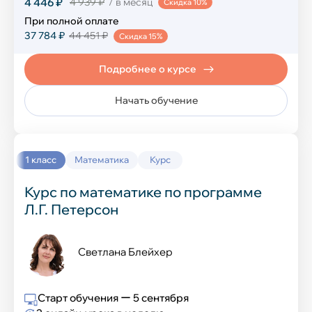
4 446 ₽
4 939 ₽
/ в месяц
Скидка 10%
Компьютерная грамотность
При полной оплате
37 784 ₽
44 451 ₽
Скидка 15%
Создание сайтов
Подробнее о курсе
Программирование на Python
Начать обучение
Программирование в Scratch
Программирование в Minecraft
1 класс
Математика
Курс
Разработка игр в Roblox
Курс по математике по программе
Графический дизайн в Figma
Л.Г. Петерсон
Нейросеть и ИИ
Светлана Блейхер
Разработка игр в Unity
Старт обучения ー 5 сентября
Развивающие курсы