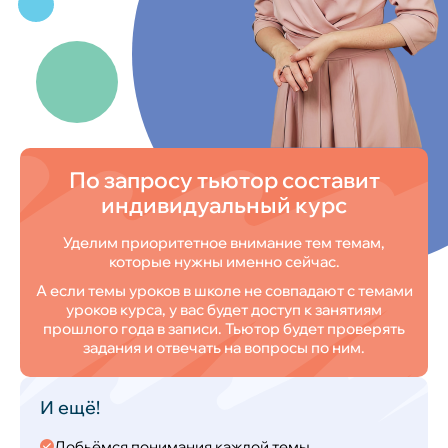
По запросу тьютор составит
индивидуальный курс
Уделим приоритетное внимание тем темам,
которые нужны именно сейчас.
А если темы уроков в школе не совпадают с темами
уроков курса, у вас будет доступ к занятиям
прошлого года в записи. Тьютор будет проверять
задания и отвечать на вопросы по ним.
И ещё!
Добьёмся понимания каждой темы