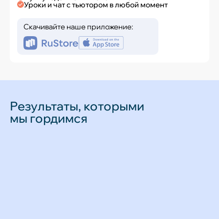
Уроки и чат с тьютором в любой момент
Скачивайте наше приложение:
Результаты, которыми
мы гордимся
Гужва Елизавета
Математика, физика
Смот
видео