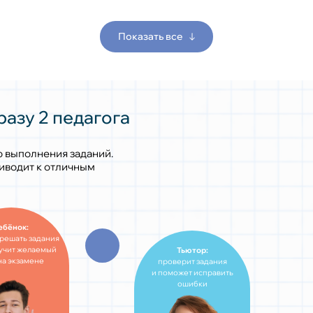
Показать все
азу 2 педагога
о выполнения заданий.
риводит к отличным
ебёнок:
 решать задания
лучит желаемый
Тьютор:
на экзамене
проверит задания
и поможет исправить
ошибки