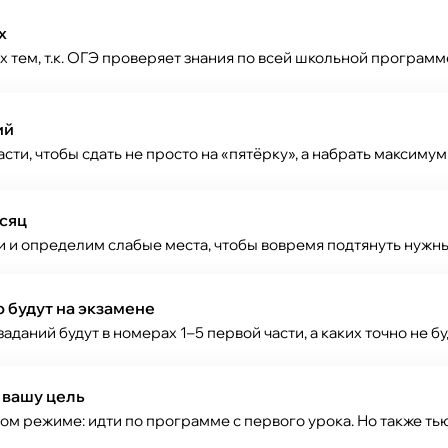
х
тем, т.к. ОГЭ проверяет знания по всей школьной программ
ий
сти, чтобы сдать не просто на «пятёрку», а набрать максимум 
сяц
и и определим слабые места, чтобы вовремя подтянуть нужн
о будут на экзамене
заданий будут в номерах 1–5 первой части, а каких точно не б
 вашу цель
ом режиме: идти по программе с первого урока. Но также ть