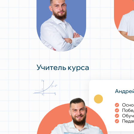
Учитель курса
Андрей
Осно
Побе
Обуч
Педаг