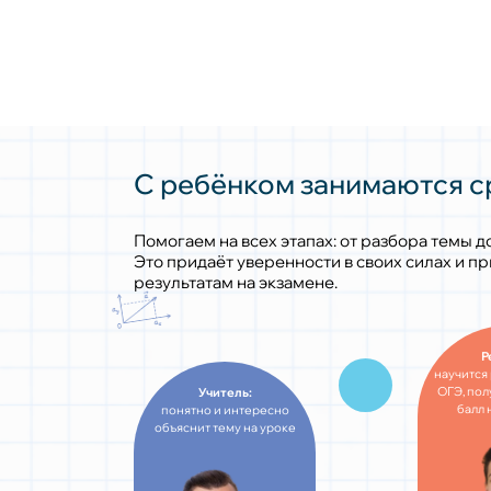
С ребёнком занимаются ср
Помогаем на всех этапах: от разбора темы д
Это придаёт уверенности в своих силах и п
результатам на экзамене.
Р
научится
ОГЭ, по
Учитель:
балл 
понятно и интересно
объяснит тему на уроке