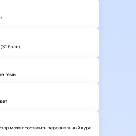
е
(31 балл).
ые темы
удет
ютор может составить персональный курс