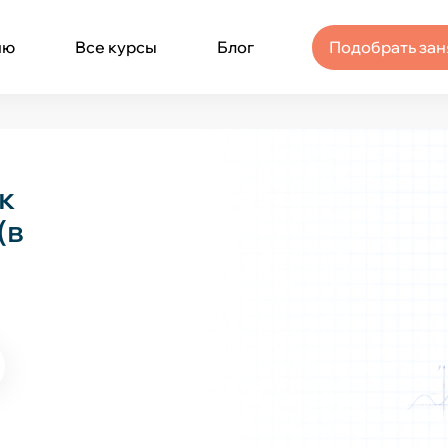
ню
Все курсы
Блог
Подобрать зан
к
(в