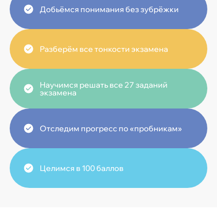
Добьёмся понимания без зубрёжки
Разберём все тонкости экзамена
Научимся решать все 27 заданий
экзамена
Отследим прогресс по «пробникам»
Целимся в 100 баллов