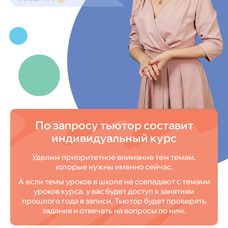
По запросу тьютор составит
индивидуальный курс
Уделим приоритетное внимание тем темам,
которые нужны именно сейчас.
А если темы уроков в школе не совпадают с темами
уроков курса, у вас будет доступ к занятиям
прошлого года в записи. Тьютор будет проверять
задания и отвечать на вопросы по ним.