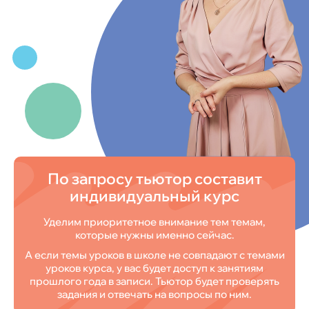
По запросу тьютор составит
индивидуальный курс
Уделим приоритетное внимание тем темам,
которые нужны именно сейчас.
А если темы уроков в школе не совпадают с темами
уроков курса, у вас будет доступ к занятиям
прошлого года в записи. Тьютор будет проверять
задания и отвечать на вопросы по ним.