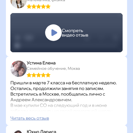
Смотреть
видео отзыв
Устина Елена
Семейное обучение, Моква
Пришли в марте 7 класса на бесплатную неделю.
Остались, продолжили занятия по записям.
Встретились в Москве, пообщались лично с
Андреем Александровичем.
В мае купили СО на следующий год и в июне
забрали документы из своей поместной школы.
Прислали документы для прикрепления в
Читать весь отзыв
Суханово.
И с июня дочь занимается по записям 7 класса по 3
Юхно Лариса