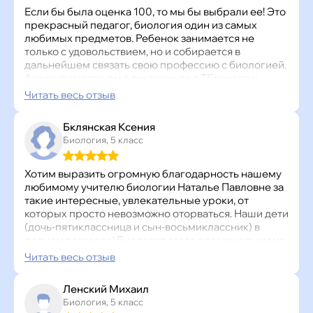
Если бы была оценка 100, то мы бы выбрали ее! Это
прекрасный педагог, биология один из самых
любимых предметов. Ребенок занимается не
только с удовольствием, но и собирается в
дальнейшем связать свою профессию с биологией.
Активно участвуем в викторинах в ТГ канале у
педагога, изучаем всей семьей интересные
Читать весь отзыв
биологические факты. Большое спасибо Наталье
Павловне за такой большой вклад в обучение.
Бклянская Ксения
Биология, 5 класс
Хотим выразить огромную благодарность нашему
любимому учителю биологии Наталье Павловне за
такие интересные, увлекательные уроки, от
которых просто невозможно оторваться. Наши дети
(дочь-пятиклассница и сын-восьмиклассник) в
полном восторге! Биология стала для них одним из
любимых предметов. Спасибо большое за знания и
Читать весь отзыв
ту радость, которую дети получают на уроках!
Ленский Михаил
Биология, 5 класс