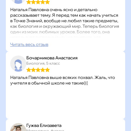
Наталья Павловна очень ясно и детально
рассказывает тему. Я перед тем как начать учиться
в Точке Знаний, вообще не любил такие предметы,
как биология и окружающий мир. Теперь биология
один из моих любимых уроков. Более того, она
использует эксперименты на занятиях, что
отсутствует в моей школе. Наталья Павловна
Читать весь отзыв
рассказывает урок с большим энтузиазмом.
Бочарникова Анастасия
Биология, 5 класс
Наталья Павловна выше всяких похвал. Жаль, что
учителя в обычной школе не такие(((
Гужва Елизавета
Математика, физика