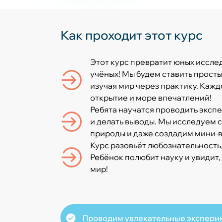
Как проходит этот курс
Этот курс превратит юных иссле
учёных! Мы будем ставить просты
изучая мир через практику. Кажд
открытие и море впечатлений!
Ребята научатся проводить эксп
и делать выводы. Мы исследуем 
природы и даже создадим мини-в
Курс разовьёт любознательность
Ребёнок полюбит науку и увидит,
мир!
Проводим увлекательные экспери