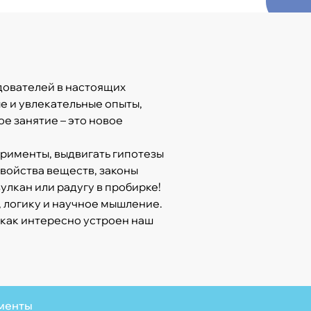
дователей в настоящих
е и увлекательные опыты,
ое занятие – это новое
ерименты, выдвигать гипотезы
свойства веществ, законы
улкан или радугу в пробирке!
, логику и научное мышление.
 как интересно устроен наш
менты