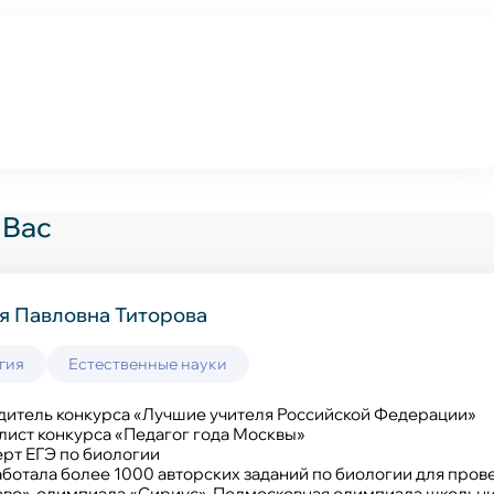
 Вас
я Павловна Титорова
Владимировна Щукина
Андреевна Рева
гия
твенные науки
Естественные науки
Естественные науки
дитель конкурса «Лучшие учителя Российской Федерации»
ль года Пермского края 2021
рт по проверке ОГЭ по физике
ист конкурса «Педагог года Москвы»
5 учителей России 2021
итель муниципального этапа конкурса «Учитель года ー 202
рт ЕГЭ по биологии
итель Всероссийского конкурса «Воспитать человека - 2022
р регионального этапа конкурса «Учитель года ー 2021» по
ботала более 1000 авторских заданий по биологии для пров
 педагогический стаж ー 13 лет
р всероссийского конкурса «Rybakov Foundation Teacher’s 
во», олимпиада «Сириус», Подмосковная олимпиада школьник
огический стаж ー 9 лет.