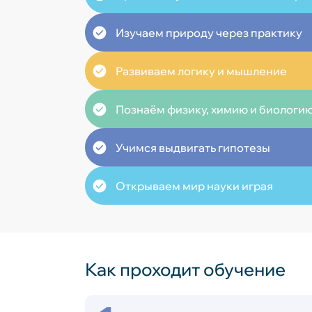
Изучаем природу через практику
Развиваем логику и мышление
Познаём физику, химию и биологи
Учимся выдвигать гипотезы
Открываем мир науки играя
Как проходит обучение