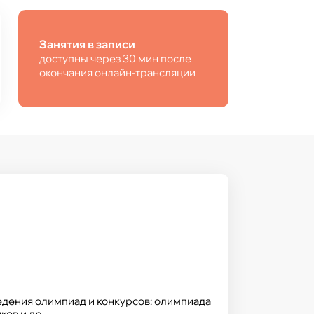
Занятия в записи
доступны через 30 мин после
окончания онлайн-трансляции
1» г. Перми
» в номинации «Воспитание личности»
 Пермскому краю
едения олимпиад и конкурсов: олимпиада
Lab-2020»
ов и др.