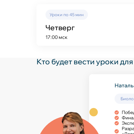
Уроки по 45 мин
Четверг
17:00 мск
Кто будет вести уроки для
Наталь
Елена 
Дарья 
Биоло
Химия
Естес
Побе
Учите
Экспе
Финал
ТОП-1
Побед
Экспе
Побед
Призе
Разра
Общий
Призё
«Лето
Педаг