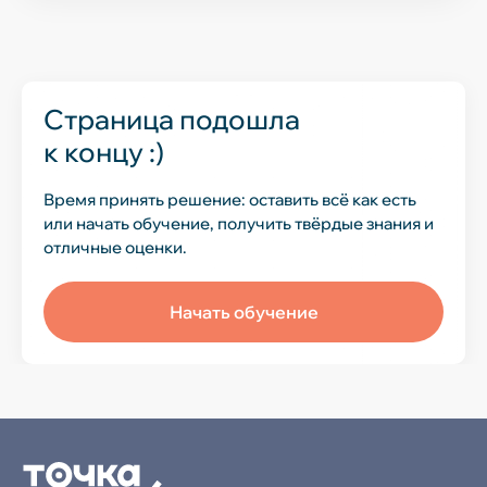
нажмите на кнопку «Начать обучение».
Откроется страница, на которой Вы сможете
Да, Вы можете оплатить обучение
произвести оплату. Затем у Вас появится
материнским капиталом, а также получить
доступ в личный кабинет на учебной
налоговый вычет. Поможем с оформлением
платформе.
документов и подачей заявлений.
Страница подошла
к концу :)
Время принять решение: оставить всё как есть
или начать обучение, получить твёрдые знания и
отличные оценки.
Начать обучение