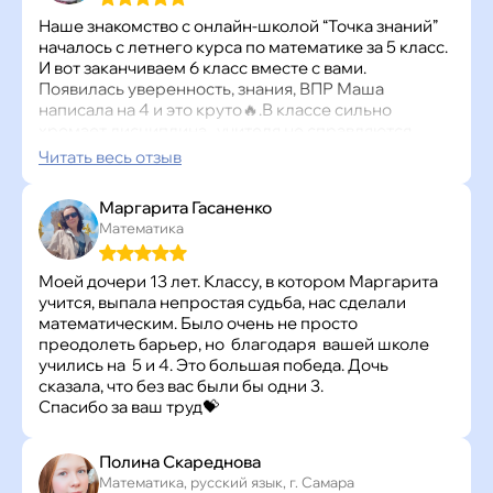
со звездочками решались с радостью, это помогло
в развитии логики. Я не могу сказать, что в школе
Наше знакомство с онлайн-школой “Точка знаний”
стало лучше, так как она как получала
началось с летнего курса по математике за 5 класс.
максимальный бал так и получает, но то, что она
И вот заканчиваем 6 класс вместе с вами.
стала понимать глубже и быть более внимательной,
Появилась уверенность, знания, ВПР Маша
это точно, потому что теперь она знает, что тоже
написала на 4 и это круто🔥.В классе сильно
может ошибаться) после второго класса Лея
хромает дисциплина, учителя не справляются,
прошла тест и параллельно обычной школе учится
качество уроков страдает. Ждём продолжения
Читать весь отзыв
в школе для одаренных детей, это позволило ей
занятий уже в 7 классе и хотим подключить физику.
получить в 5 классе приглашение на тестирование
Вы лучшие!
Маргарита Гасаненко
на факультет математики при университете в Тель -
Математика
Авиве, тест она прошла . Это дает отличные
возможности для дальнейшего обучения в
дальнейшем )
Моей дочери 13 лет. Классу, в котором Маргарита
Очень рада , что ваш курс помог углубиться в
учится, выпала непростая судьба, нас сделали
любовь к математике ☺️
математическим. Было очень не просто
преодолеть барьер, но благодаря вашей школе
учились на 5 и 4. Это большая победа. Дочь
сказала, что без вас были бы одни 3.
Спасибо за ваш труд💝
Полина Скареднова
Математика, русский язык, г. Самара