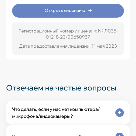
Открыть лицензию
Регистрационный номер лицензии: № Л035-
01218-23/00650937
Дата предоставления лицензии: 11 мая 2023
Отвечаем на частые вопросы
Что делать, если у нас нет компьютера/
микрофона/видеокамеры?
Для занятий не нужны микрофон и камера.