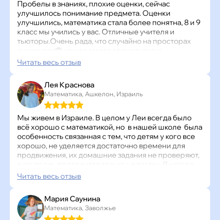
Это нас порадовало очень сильно!!!
Пробелы в знаниях, плохие оценки, сейчас
Дочь говорит, что уроки всё по косточкам проходят,
улучшилось понимание предмета. Оценки
она понимает и запоминает. Мне спокойно,
улучшились, математика стала более понятна, 8 и 9
правильное решение приняли, переживали
класс мы учились у вас. Отличные учителя и
вначале очень обе. Она усердно каждый день
тьюторы.Очень рада, что случайно на просторах
занимается, я не контролирую, только спрашиваю:
интернета🙈 нашла такого грамотного и
«Как дела, сколько уроков сегодня прошла?»
позитивного преподавателя математики. Мы с вами
Читать весь отзыв
Спасибо Точке Знаний!
три года и не на секунду не пожалели. Сейчас
подключили русский язык, конечно, сложно, но я
Лея Краснова
думаю, у внука всё получится!
Математика, Ашкелон, Израиль
Мы живем в Израиле. В целом у Леи всегда было
всё хорошо с математикой, но в нашей школе была
особенность связанная с тем, что детям у кого все
хорошо, не уделяется достаточно времени для
продвижения, их домашние задания не проверяют,
а контроль проводится только на тестах. Я хотела
чтоб школьный материал был глубже, задания
Читать весь отзыв
проверялись, чтоб ребенок не расслаблялся и так
же понимал, что она как и все иногда ошибается.
Мария Саунина
Курс получился интересный, с отличной отдачей от
Математика, Заволжье
нашего куратора , постоянно на связи. Все задачки