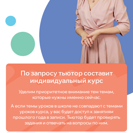
По запросу тьютор составит
индивидуальный курс
Уделим приоритетное внимание тем темам,
которые нужны именно сейчас.
А если темы уроков в школе не совпадают с темами
уроков курса, у вас будет доступ к занятиям
прошлого года в записи. Тьютор будет проверять
задания и отвечать на вопросы по ним.