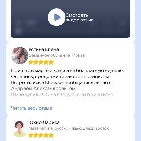
Смотреть
видео отзыв
Устина Елена
Семейное обучение, Моква
Пришли в марте 7 класса на бесплатную неделю.
Остались, продолжили занятия по записям.
Встретились в Москве, пообщались лично с
Андреем Александровичем.
В мае купили СО на следующий год и в июне
забрали документы из своей поместной школы.
Прислали документы для прикрепления в
Читать весь отзыв
Суханово.
И с июня дочь занимается по записям 7 класса по 3
Юхно Лариса
предметам: алгебра, геометрия, физика.
Математика, русский язык, Владивосток
Вчера прошла тестирование: математика все 3
теста на отлично, физика 4 и 5.