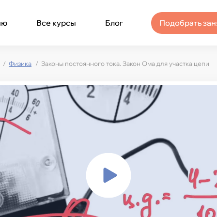
ню
Все курсы
Блог
Подобрать зан
Физика
Законы постоянного тока. Закон Ома для участка цепи