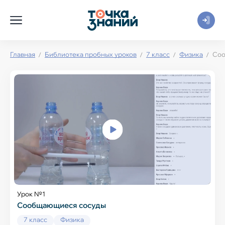
Главная
Библиотека пробных уроков
7 класс
Физика
Соо
Урок №1
Сообщающиеся сосуды
7 класс
Физика