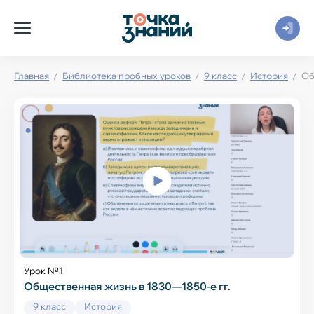
Главная
Библиотека пробных уроков
9 класс
История
Об
Урок №1
Общественная жизнь в 1830—1850-е гг.
9 класс
История