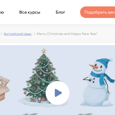
ню
Все курсы
Блог
Подобрать зан
Английский язык
Merry Christmas and Happy New Year!