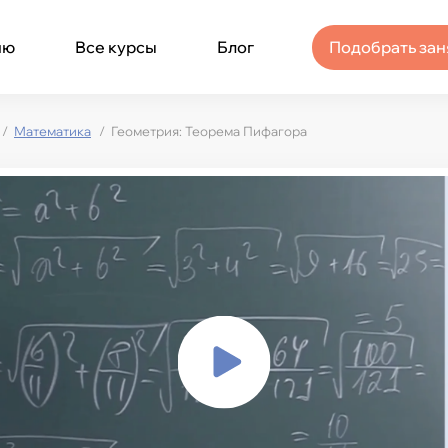
ню
Все курсы
Блог
Подобрать зан
Математика
Геометрия: Теорема Пифагора