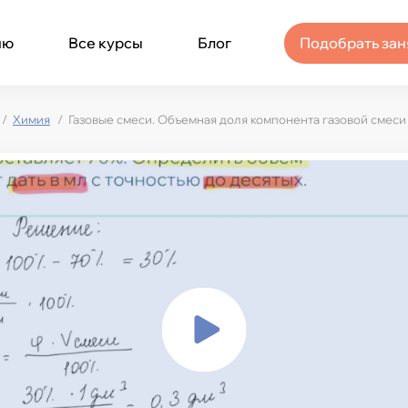
ню
Все курсы
Блог
Подобрать зан
Химия
Газовые смеси. Объемная доля компонента газовой смеси