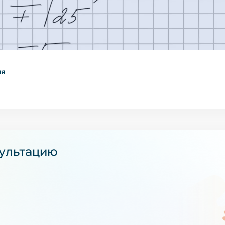
ия
сультацию