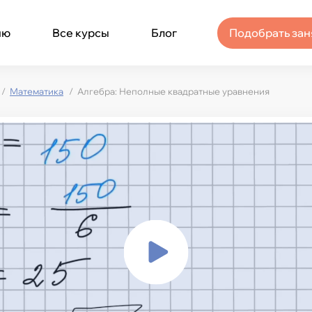
ню
Все курсы
Блог
Подобрать зан
Математика
Алгебра: Неполные квадратные уравнения