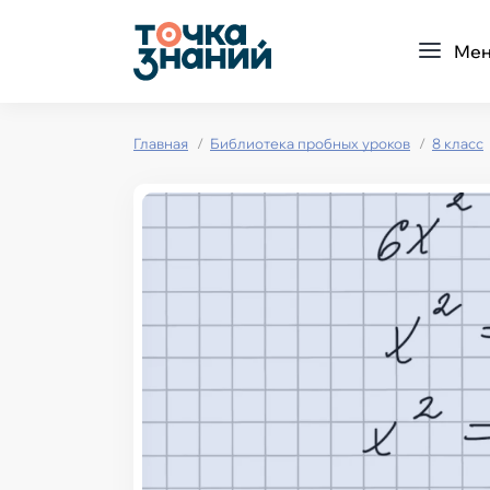
Ме
Главная
Библиотека пробных уроков
8 класс