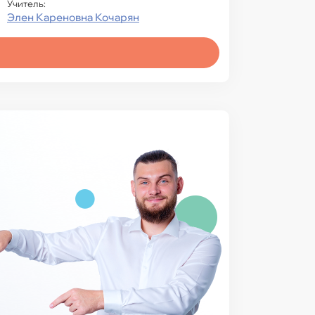
Учитель:
Элен Кареновна Кочарян