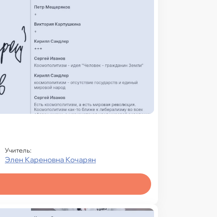
Учитель:
Элен Кареновна Кочарян