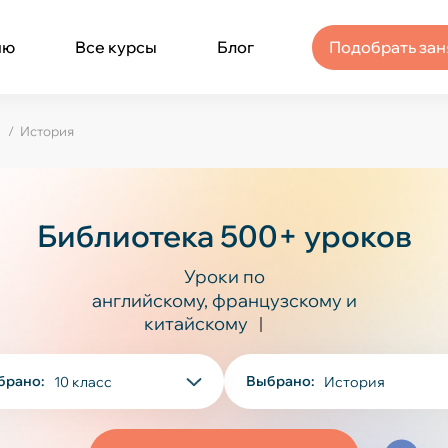
ню
Все курсы
Блог
Подобрать зан
История
Библиотека 500+ уроков
Уроки по
а
н
г
л
и
й
с
к
о
м
у
,
ф
р
а
н
ц
у
з
с
к
о
м
у
и
к
брано:
Выбрано:
10 класс
История