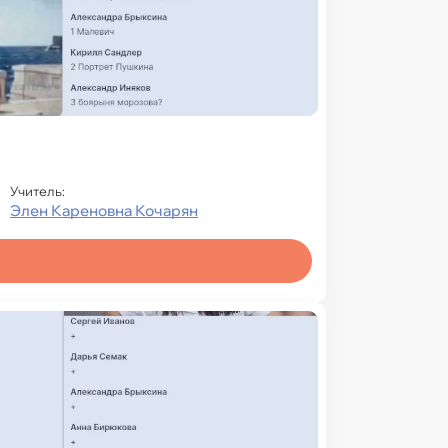
Учитель:
Элен Кареновна Кочарян