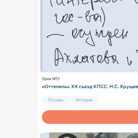
Урок №2
«Оттепель». XX съезд КПСС. Н.С. Хруще
10 класс
История