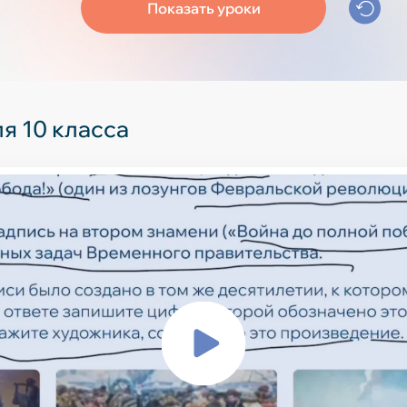
Показать уроки
ория
Дошкольник
1 класс
2 класс
3 класс
4 класс
5 класс
я 10 класса
6 класс
7 класс
8 класс
9 класс
10 класс
11 класс