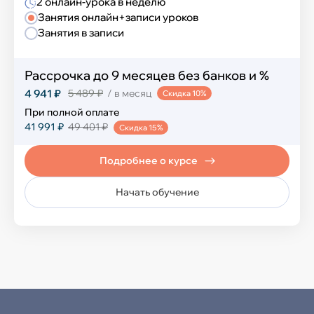
2 онлайн-урока в неделю
Занятия онлайн+записи уроков
Занятия в записи
Математика и логика
Шахматы
Рассрочка до 9 месяцев без банков и %
4 941 ₽
5 489 ₽
/ в месяц
Скидка 10%
Финансовая грамотность
При полной оплате
41 991 ₽
49 401 ₽
Скидка 15%
Эмоциональный интеллект
Подробнее о курсе
Ораторское искусство
Начать обучение
Перечневые олимпиады
Блогинг
Естественные науки
Развитие речи