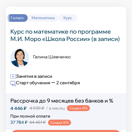
Выучить новый язык
Окружающий мир
История
1 класс
Математика
Курс
Химия
Курс по математике по программе
М.И. Моро «Школа России» (в записи)
География
Информатика
Галина Шевченко
Обществознание
Занятия в записи
Английский язык
Старт обучения ー 2 сентября
ИЗО и технология
Рассрочка до 9 месяцев без банков и %
4 446 ₽
4 939 ₽
/ в месяц
Скидка 10%
Музыка
При полной оплате
Физическая культура
37 784 ₽
44 451 ₽
Скидка 15%