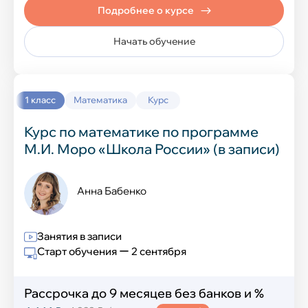
Технология
Подробнее о курсе
Начать обучение
Иностранные языки
Английский язык
1 класс
Математика
Курс
Курс по математике по программе
Китайский язык
М.И. Моро «Школа России» (в записи)
Французский язык
Анна Бабенко
Испанский язык
Немецкий язык
Занятия в записи
Старт обучения ー 2 сентября
IT-курсы
Рассрочка до 9 месяцев без банков и %