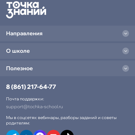
Колледж
Разработка ПО
Направления
Графический дизайн
О школе
Интернет-маркетинг и экономист
Полезное
Юриспруденция
Тест-драйв колледжа
8 (861) 217-64-77
Почта поддержки:
Подготовка к школе
support@tochka-school.ru
Мы в соцсетях: вебинары, разборы заданий и советы
родителям:
Подготовка к школе