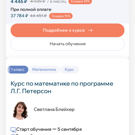
4 446 ₽
4 939 ₽
/ в месяц
Скидка 10%
Компьютерная грамотность
При полной оплате
37 784 ₽
44 451 ₽
Скидка 15%
Создание сайтов
Подробнее о курсе
Программирование на Python
Начать обучение
Программирование в Scratch
Программирование в Minecraft
1 класс
Математика
Курс
Разработка игр в Roblox
Курс по математике по программе
Графический дизайн в Figma
Л.Г. Петерсон
Нейросеть и ИИ
Светлана Блейхер
Разработка игр в Unity
Старт обучения ー 5 сентября
Развивающие курсы