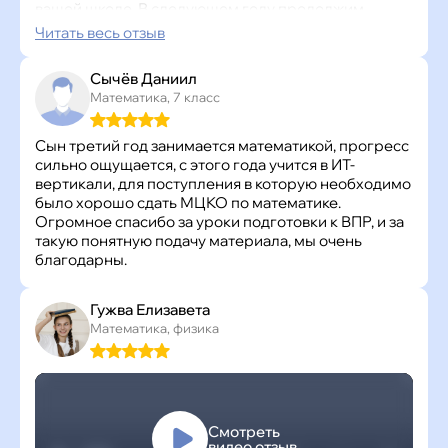
вашей школе. В следующем году продолжим
заниматься, уже записаны по предварительной
Читать весь отзыв
записи.
Сычёв Даниил
Математика, 7 класс
Сын третий год занимается математикой, прогресс
сильно ощущается, с этого года учится в ИТ-
вертикали, для поступления в которую необходимо
было хорошо сдать МЦКО по математике.
Огромное спасибо за уроки подготовки к ВПР, и за
такую понятную подачу материала, мы очень
благодарны.
Гужва Елизавета
Математика, физика
Смотреть
видео отзыв