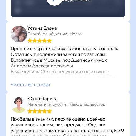
Устина Елена
Семейное обучение, Моква
Пришли в марте 7 класса на бесплатную неделю.
Остались, продолжили занятия по записям.
Встретились в Москве, пообщались лично с
Андреем Александровичем.
В мае купили СО на следующий год и в июне
забрали документы из своей поместной школы.
Прислали документы для прикрепления в
Читать весь отзыв
Суханово.
И с июня дочь занимается по записям 7 класса по 3
Юхно Лариса
предметам: алгебра, геометрия, физика.
Математика, русский язык, Владивосток
Вчера прошла тестирование: математика все 3
теста на отлично, физика 4 и 5.
Это нас порадовало очень сильно!!!
Пробелы в знаниях, плохие оценки, сейчас
Дочь говорит, что уроки всё по косточкам проходят,
улучшилось понимание предмета. Оценки
она понимает и запоминает. Мне спокойно,
улучшились, математика стала более понятна, 8 и 9
правильное решение приняли, переживали